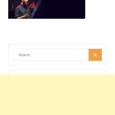
Search
for: