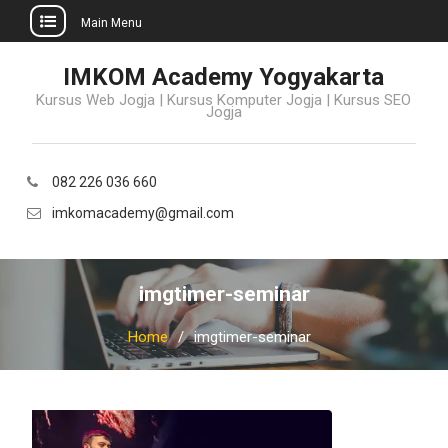
Main Menu
Skip
IMKOM Academy Yogyakarta
to
Kursus Web Jogja | Kursus Komputer Jogja | Kursus SEO
content
Jogja
082 226 036 660
imkomacademy@gmail.com
imgtimer-seminar
Home
imgtimer-seminar