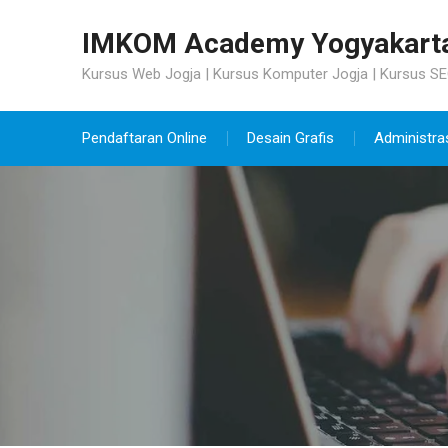
Skip
to
IMKOM Academy Yogyakart
content
Kursus Web Jogja | Kursus Komputer Jogja | Kursus SE
Pendaftaran Online
Desain Grafis
Administra