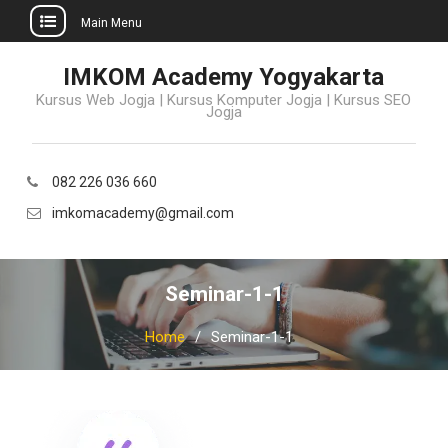
Main Menu
Skip
IMKOM Academy Yogyakarta
to
Kursus Web Jogja | Kursus Komputer Jogja | Kursus SEO
content
Jogja
082 226 036 660
imkomacademy@gmail.com
Seminar-1-1
Home
Seminar-1-1