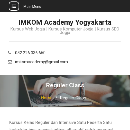
Main Menu
Skip
IMKOM Academy Yogyakarta
to
Kursus Web Jogja | Kursus Komputer Jogja | Kursus SEO
content
Jogja
082 226 036 660
imkomacademy@gmail.com
Reguler Class
Home
Reguler Class
Kursus Kelas Reguler dan Intensive Satu Peserta Satu
Instruktur bisa menjadi pilihan alternatif untuk personal.