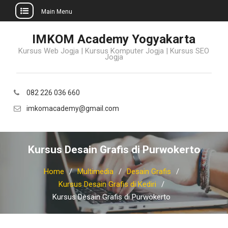
Main Menu
Skip
IMKOM Academy Yogyakarta
to
Kursus Web Jogja | Kursus Komputer Jogja | Kursus SEO
content
Jogja
082 226 036 660
imkomacademy@gmail.com
Kursus Desain Grafis di Purwokerto
Home
Multimedia
Desain Grafis
Kursus Desain Grafis di Kediri
Kursus Desain Grafis di Purwokerto