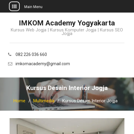
Main Menu
Skip
IMKOM Academy Yogyakarta
to
Kursus Web Jogja | Kursus Komputer Jogja | Kursus SEO
content
Jogja
082 226 036 660
imkomacademy@gmail.com
Kursus Desain Interior Jogja
Home
Multimedia
Kursus Desain Interior Jogja