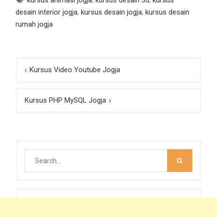
kursus animasi jogja
,
kursus desain 3d
,
kursus
desain interior jogja
,
kursus desain jogja
,
kursus desain
rumah jogja
Post
Kursus Video Youtube Jogja
navigation
Kursus PHP MySQL Jogja
Search
for: