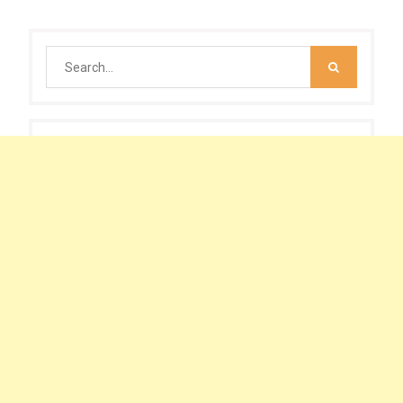
Search
for: