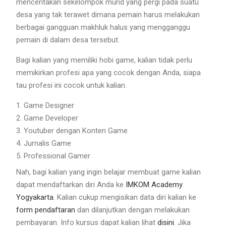
menceritakan sekelompok murid yang pergi pada suatu
desa yang tak terawet dimana pemain harus melakukan
berbagai gangguan makhluk halus yang mengganggu
pemain di dalam desa tersebut.
Bagi kalian yang memiliki hobi game, kalian tidak perlu
memikirkan profesi apa yang cocok dengan Anda, siapa
tau profesi ini cocok untuk kalian.
Game Designer
Game Developer
Youtuber dengan Konten Game
Jurnalis Game
Professional Gamer
Nah, bagi kalian yang ingin belajar membuat game kalian
dapat mendaftarkan diri Anda ke
IMKOM Academy
Yogyakarta
. Kalian cukup mengisikan data diri kalian ke
form pendaftaran
dan dilanjutkan dengan melakukan
pembayaran. Info kursus dapat kalian lihat
disini
. Jika