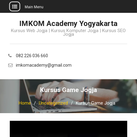
Main Menu
Skip
IMKOM Academy Yogyakarta
to
Kursus Web Jogja | Kursus Komputer Jogja | Kursus SEO
content
Jogja
082 226 036 660
imkomacademy@gmail.com
Kursus Game Jogja
Home
Uncategorized
Kursus Game Jogja