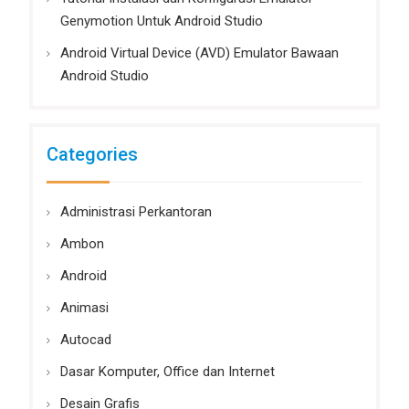
Genymotion Untuk Android Studio
Android Virtual Device (AVD) Emulator Bawaan
Android Studio
Categories
Administrasi Perkantoran
Ambon
Android
Animasi
Autocad
Dasar Komputer, Office dan Internet
Desain Grafis