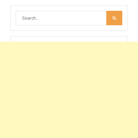
Search
for: