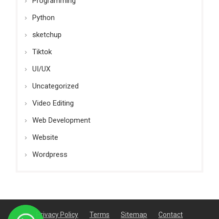
Programming
Python
sketchup
Tiktok
UI/UX
Uncategorized
Video Editing
Web Development
Website
Wordpress
Privacy Policy
Terms
Sitemap
Contact