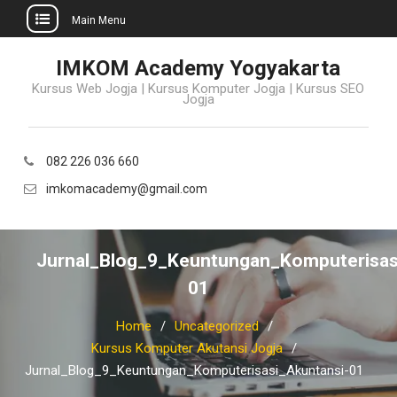
Main Menu
Skip
IMKOM Academy Yogyakarta
to
Kursus Web Jogja | Kursus Komputer Jogja | Kursus SEO
content
Jogja
082 226 036 660
imkomacademy@gmail.com
Jurnal_Blog_9_Keuntungan_Komputerisas
01
Home
Uncategorized
Kursus Komputer Akutansi Jogja
Jurnal_Blog_9_Keuntungan_Komputerisasi_Akuntansi-01