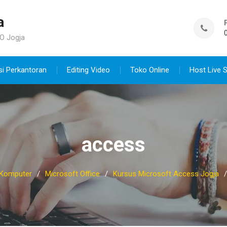
a
O Jogja
si Perkantoran
Editing Video
Toko Online
Host Live 
access
Komputer
Microsoft Office
Kursus Microsoft Access Jogja