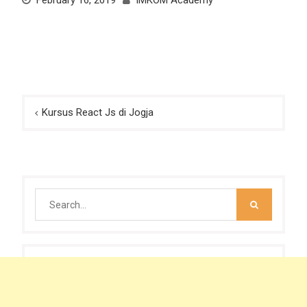
February 16, 2019
IMKOM Academy
Post
Kursus React Js di Jogja
navigation
Search
for: