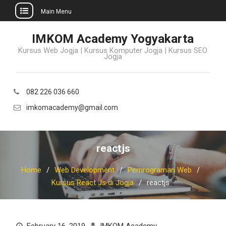
Main Menu
Skip
IMKOM Academy Yogyakarta
to
Kursus Web Jogja | Kursus Komputer Jogja | Kursus SEO
content
Jogja
082 226 036 660
imkomacademy@gmail.com
reactjs
Home
Web Development
Pemrograman Web
Kursus React Js di Jogja
reactjs