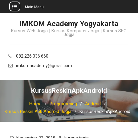
Main Menu
Skip
IMKOM Academy Yogyakarta
to
Kursus Web Jogja | Kursus Komputer Jogja | Kursus SEO
content
Jogja
082 226 036 660
imkomacademy@gmail.com
KursusReskinApkAndroid
Home
Programming
Android
Kursus Reskin Apk Android Jogja
KursusReskinApkAndroid