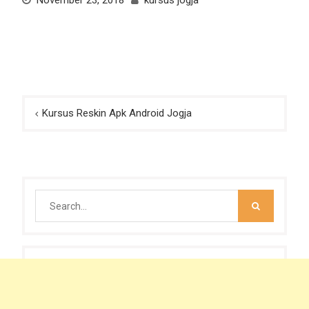
November 23, 2018
kursus jogja
Post
Kursus Reskin Apk Android Jogja
navigation
Search
for: