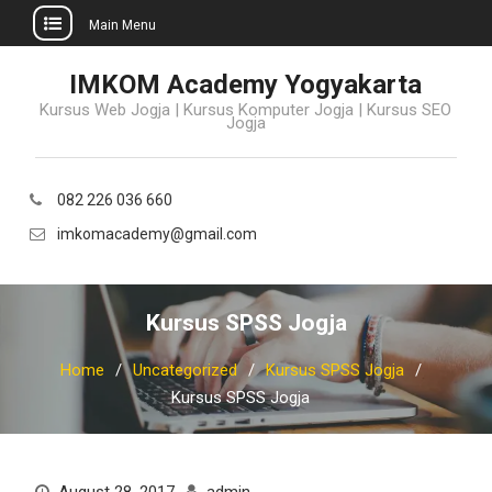
Main Menu
Skip
IMKOM Academy Yogyakarta
to
Kursus Web Jogja | Kursus Komputer Jogja | Kursus SEO
content
Jogja
082 226 036 660
imkomacademy@gmail.com
Kursus SPSS Jogja
Home
Uncategorized
Kursus SPSS Jogja
Kursus SPSS Jogja