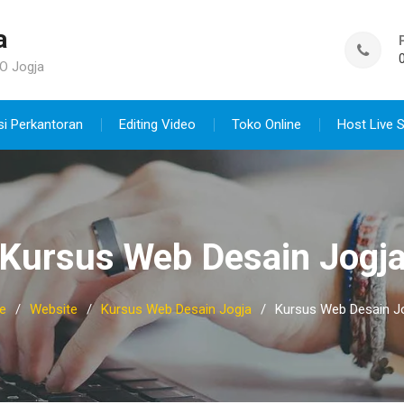
a
O Jogja
si Perkantoran
Editing Video
Toko Online
Host Live 
Kursus Web Desain Jogj
e
Website
Kursus Web Desain Jogja
Kursus Web Desain J