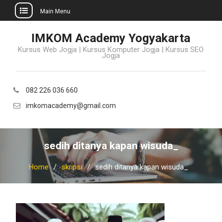
Main Menu
Skip
IMKOM Academy Yogyakarta
to
Kursus Web Jogja | Kursus Komputer Jogja | Kursus SEO
content
Jogja
082 226 036 660
imkomacademy@gmail.com
sedih ditanya kapan wisuda_
Home
skripsi
sedih ditanya kapan wisuda_