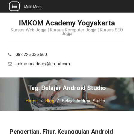
Main Menu
Skip
IMKOM Academy Yogyakarta
to
Kursus Web Jogja | Kursus Komputer Jogja | Kursus SEO
content
Jogja
082 226 036 660
imkomacademy@gmail.com
Tag:
Belajar Android Studio
Home
Blog
Belajar Android Studio
Pengertian, Fitur, Keunggulan Android