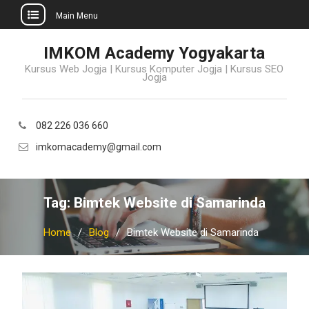
Main Menu
Skip
IMKOM Academy Yogyakarta
to
Kursus Web Jogja | Kursus Komputer Jogja | Kursus SEO
content
Jogja
082 226 036 660
imkomacademy@gmail.com
Tag:
Bimtek Website di Samarinda
Home
Blog
Bimtek Website di Samarinda