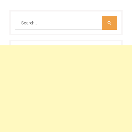
Search
for: