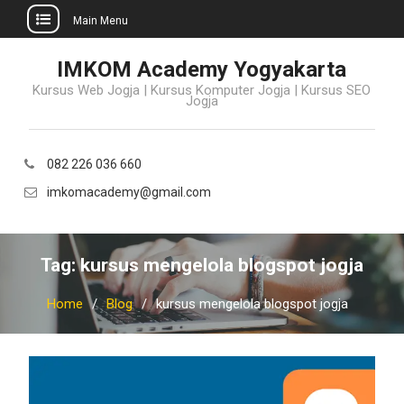
Main Menu
Skip
IMKOM Academy Yogyakarta
to
Kursus Web Jogja | Kursus Komputer Jogja | Kursus SEO
content
Jogja
082 226 036 660
imkomacademy@gmail.com
Tag:
kursus mengelola blogspot jogja
Home
Blog
kursus mengelola blogspot jogja