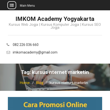
Main Menu
Skip
IMKOM Academy Yogyakarta
to
Kursus Web Jogja | Kursus Komputer Jogja | Kursus SEO
content
Jogja
082 226 036 660
imkomacademy@gmail.com
Tag:
kursus nternet marketin
Home
Blog
kursus nternet marketin