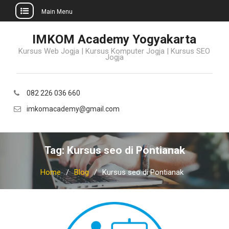
Main Menu
Skip
IMKOM Academy Yogyakarta
to
Kursus Web Jogja | Kursus Komputer Jogja | Kursus SEO
content
Jogja
082 226 036 660
imkomacademy@gmail.com
Tag:
Kursus seo di Pontianak
Home
Blog
Kursus seo di Pontianak