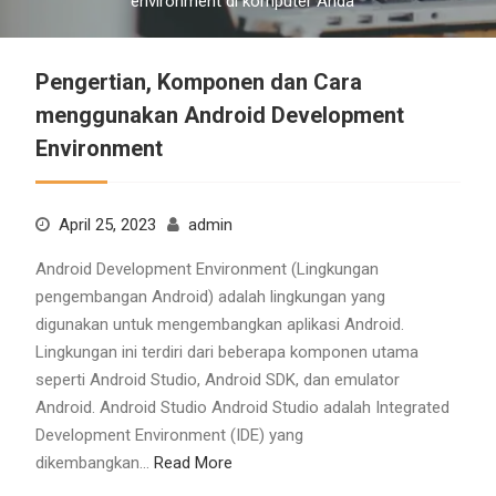
environment di komputer Anda
Pengertian, Komponen dan Cara
menggunakan Android Development
Environment
April 25, 2023
admin
Android Development Environment (Lingkungan
pengembangan Android) adalah lingkungan yang
digunakan untuk mengembangkan aplikasi Android.
Lingkungan ini terdiri dari beberapa komponen utama
seperti Android Studio, Android SDK, dan emulator
Android. Android Studio Android Studio adalah Integrated
Development Environment (IDE) yang
dikembangkan…
Read More