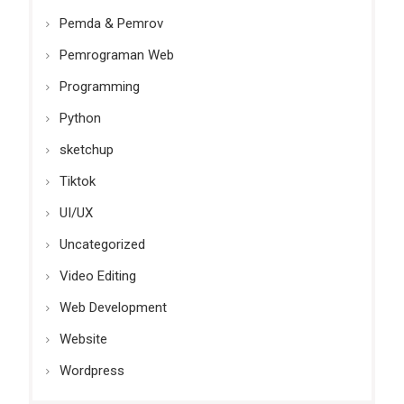
Pemda & Pemrov
Pemrograman Web
Programming
Python
sketchup
Tiktok
UI/UX
Uncategorized
Video Editing
Web Development
Website
Wordpress