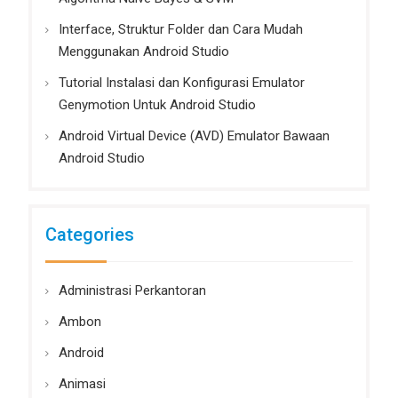
Interface, Struktur Folder dan Cara Mudah
Menggunakan Android Studio
Tutorial Instalasi dan Konfigurasi Emulator
Genymotion Untuk Android Studio
Android Virtual Device (AVD) Emulator Bawaan
Android Studio
Categories
Administrasi Perkantoran
Ambon
Android
Animasi