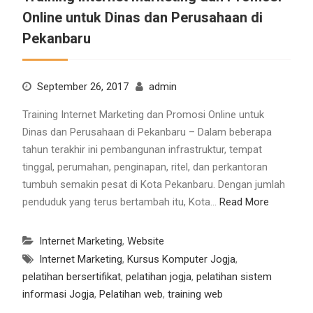
Online untuk Dinas dan Perusahaan di
Pekanbaru
September 26, 2017
admin
Training Internet Marketing dan Promosi Online untuk
Dinas dan Perusahaan di Pekanbaru – Dalam beberapa
tahun terakhir ini pembangunan infrastruktur, tempat
tinggal, perumahan, penginapan, ritel, dan perkantoran
tumbuh semakin pesat di Kota Pekanbaru. Dengan jumlah
penduduk yang terus bertambah itu, Kota…
Read More
Internet Marketing
,
Website
Internet Marketing
,
Kursus Komputer Jogja
,
pelatihan bersertifikat
,
pelatihan jogja
,
pelatihan sistem
informasi Jogja
,
Pelatihan web
,
training web