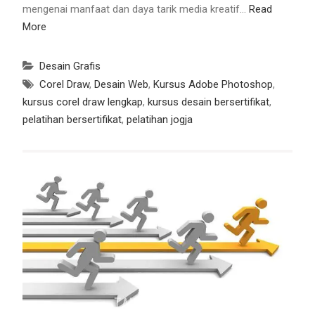
mengenai manfaat dan daya tarik media kreatif…
Read
More
Desain Grafis
Corel Draw
,
Desain Web
,
Kursus Adobe Photoshop
,
kursus corel draw lengkap
,
kursus desain bersertifikat
,
pelatihan bersertifikat
,
pelatihan jogja