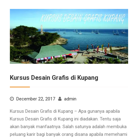
Kursus Desain Grafis di Kupang
December 22, 2017
admin
Kursus Desain Grafis di Kupang – Apa gunanya apabila
Kursus Desain Grafis di Kupang ini diadakan. Tentu saja
akan banyak manfaatnya. Salah satunya adalah membuka
peluang karir bagi banyak orang disana apabila memehami