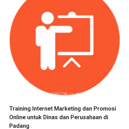
Training Internet Marketing dan Promosi
Online untuk Dinas dan Perusahaan di
Padang