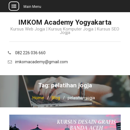
Main Menu
Skip
IMKOM Academy Yogyakarta
to
Kursus Web Jogja | Kursus Komputer Jogja | Kursus SEO
content
Jogja
082 226 036 660
imkomacademy@gmail.com
Tag:
pelatihan jogja
Home
Blog
pelatihan jogja