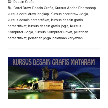
Desain Grafis
Corel Draw
,
Desain Grafis
,
Kursus Adobe Photoshop
,
kursus corel draw lengkap
,
Kursus coreldraw Jogja
,
kursus desain bersertifikat
,
kursus desain grafis
bersertifikat
,
kursus desain grafis jogja
,
Kursus
Komputer Jogja
,
Kursus Komputer Privat
,
pelatihan
bersertifikat
,
pelatihan jogja
,
pelatihan karyawan