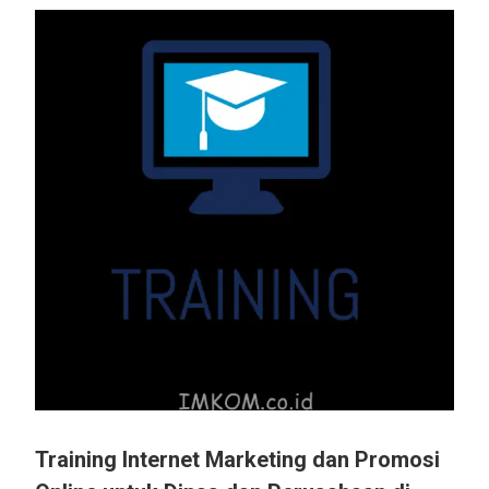
Training Internet Marketing dan Promosi