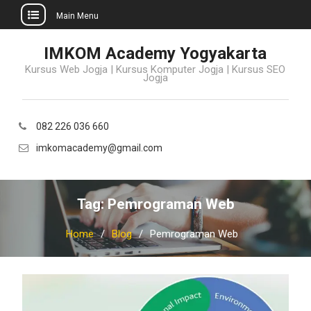
Main Menu
Skip
IMKOM Academy Yogyakarta
to
Kursus Web Jogja | Kursus Komputer Jogja | Kursus SEO
content
Jogja
082 226 036 660
imkomacademy@gmail.com
Tag:
Pemrograman Web
Home
Blog
Pemrograman Web