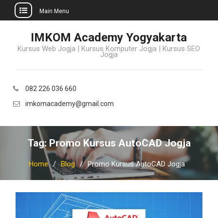
Main Menu
Skip
IMKOM Academy Yogyakarta
to
Kursus Web Jogja | Kursus Komputer Jogja | Kursus SEO
content
Jogja
082 226 036 660
imkomacademy@gmail.com
Tag:
Promo Kursus AutoCAD Jogja
Home
Blog
Promo Kursus AutoCAD Jogja