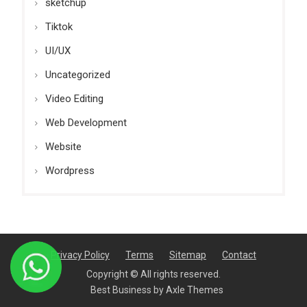
sketchup
Tiktok
UI/UX
Uncategorized
Video Editing
Web Development
Website
Wordpress
Privacy Policy
Terms
Sitemap
Contact
Copyright © All rights reserved.
Best Business by
Axle Themes