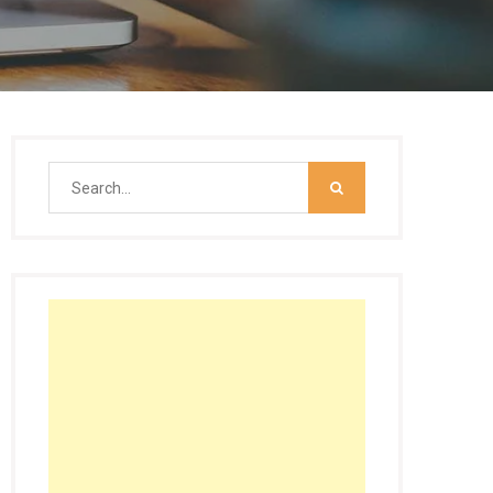
Search
for: