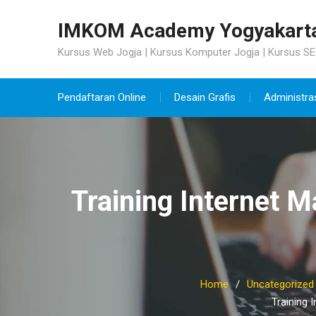
Skip
to
IMKOM Academy Yogyakart
content
Kursus Web Jogja | Kursus Komputer Jogja | Kursus SE
Pendaftaran Online
Desain Grafis
Administra
Training Internet 
Home
Uncategorized
Training 