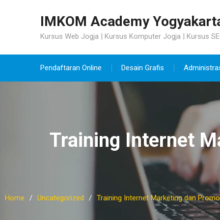
Skip
to
IMKOM Academy Yogyakart
content
Kursus Web Jogja | Kursus Komputer Jogja | Kursus SE
Pendaftaran Online
Desain Grafis
Administra
Training Internet 
Home
Uncategorized
Training Internet Marketing dan Promo