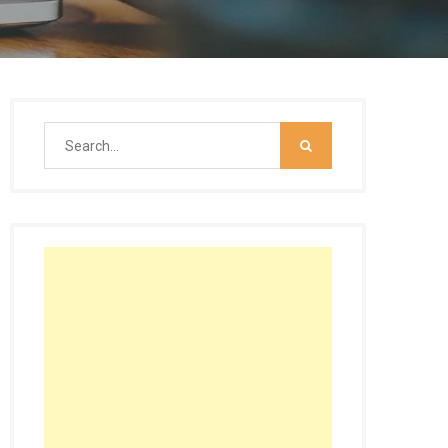
Search
for: