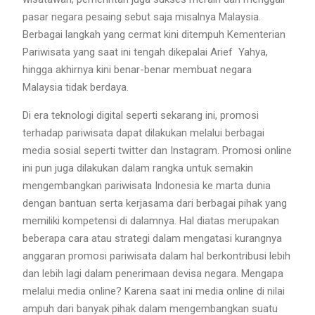
pasar negara pesaing sebut saja misalnya Malaysia.
Berbagai langkah yang cermat kini ditempuh Kementerian
Pariwisata yang saat ini tengah dikepalai Arief Yahya,
hingga akhirnya kini benar-benar membuat negara
Malaysia tidak berdaya.
Di era teknologi digital seperti sekarang ini, promosi
terhadap pariwisata dapat dilakukan melalui berbagai
media sosial seperti twitter dan Instagram. Promosi online
ini pun juga dilakukan dalam rangka untuk semakin
mengembangkan pariwisata Indonesia ke marta dunia
dengan bantuan serta kerjasama dari berbagai pihak yang
memiliki kompetensi di dalamnya. Hal diatas merupakan
beberapa cara atau strategi dalam mengatasi kurangnya
anggaran promosi pariwisata dalam hal berkontribusi lebih
dan lebih lagi dalam penerimaan devisa negara. Mengapa
melalui media online? Karena saat ini media online di nilai
ampuh dari banyak pihak dalam mengembangkan suatu