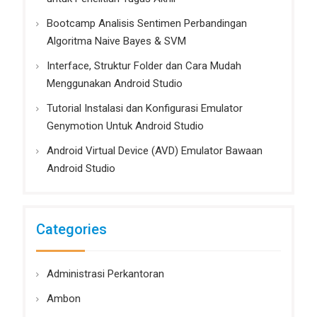
Bootcamp Analisis Sentimen Perbandingan
Algoritma Naive Bayes & SVM
Interface, Struktur Folder dan Cara Mudah
Menggunakan Android Studio
Tutorial Instalasi dan Konfigurasi Emulator
Genymotion Untuk Android Studio
Android Virtual Device (AVD) Emulator Bawaan
Android Studio
Categories
Administrasi Perkantoran
Ambon