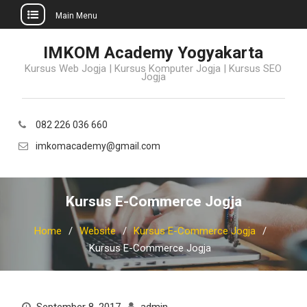
Main Menu
Skip
IMKOM Academy Yogyakarta
to
Kursus Web Jogja | Kursus Komputer Jogja | Kursus SEO
content
Jogja
082 226 036 660
imkomacademy@gmail.com
Kursus E-Commerce Jogja
Home
Website
Kursus E-Commerce Jogja
Kursus E-Commerce Jogja