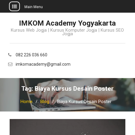
Main Menu
Skip
IMKOM Academy Yogyakarta
to
Kursus Web Jogja | Kursus Komputer Jogja | Kursus SEO
content
Jogja
082 226 036 660
imkomacademy@gmail.com
Tag:
Biaya Kursus Desain Poster
Home
Blog
Biaya Kursus Desain Poster