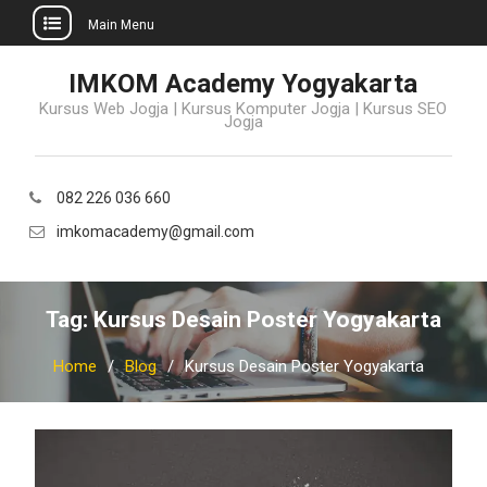
Main Menu
Skip
IMKOM Academy Yogyakarta
to
Kursus Web Jogja | Kursus Komputer Jogja | Kursus SEO
content
Jogja
082 226 036 660
imkomacademy@gmail.com
Tag:
Kursus Desain Poster Yogyakarta
Home
Blog
Kursus Desain Poster Yogyakarta