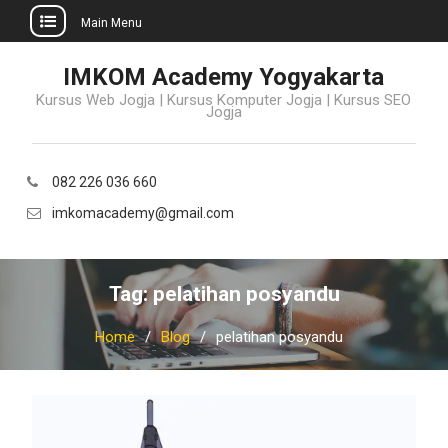
Main Menu
Skip
IMKOM Academy Yogyakarta
to
Kursus Web Jogja | Kursus Komputer Jogja | Kursus SEO
content
Jogja
082 226 036 660
imkomacademy@gmail.com
Tag:
pelatihan posyandu
Home
Blog
pelatihan posyandu