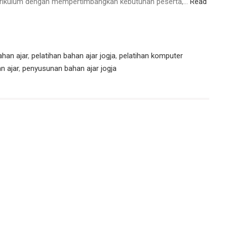
kurikulum dengan mempertimbangkan kebutuhan peserta,…
Read
ahan ajar
,
pelatihan bahan ajar jogja
,
pelatihan komputer
n ajar
,
penyusunan bahan ajar jogja