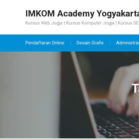
Skip
to
IMKOM Academy Yogyakart
content
Kursus Web Jogja | Kursus Komputer Jogja | Kursus SE
Pendaftaran Online
Desain Grafis
Administra
T