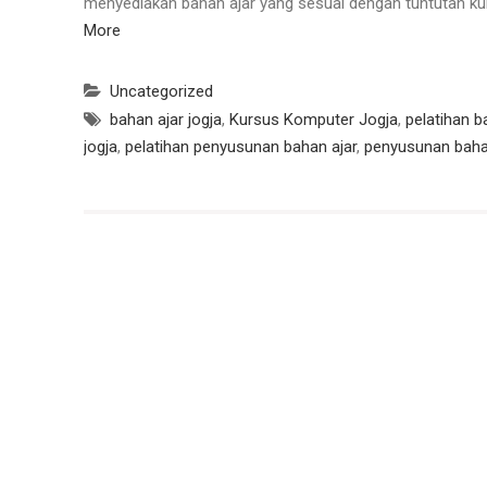
menyediakan bahan ajar yang sesuai dengan tuntutan 
More
Uncategorized
bahan ajar jogja
,
Kursus Komputer Jogja
,
pelatihan b
jogja
,
pelatihan penyusunan bahan ajar
,
penyusunan baha