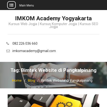
Main Menu
Skip
IMKOM Academy Yogyakarta
to
Kursus Web Jogja | Kursus Komputer Jogja | Kursus SEO
content
Jogja
082 226 036 660
imkomacademy@gmail.com
Tag:
Bimtek Website di Pangkalpinang
Home
Blog
Bimtek Website di Pangkalpinang