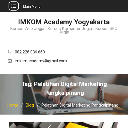
Main Menu
Skip
IMKOM Academy Yogyakarta
to
Kursus Web Jogja | Kursus Komputer Jogja | Kursus SEO
content
Jogja
082 226 036 660
imkomacademy@gmail.com
Tag:
Pelatihan Digital Marketing
Pangkalpinang
Home
Blog
Pelatihan Digital Marketing Pangkalpinang