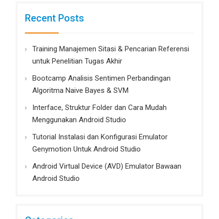
Recent Posts
Training Manajemen Sitasi & Pencarian Referensi
untuk Penelitian Tugas Akhir
Bootcamp Analisis Sentimen Perbandingan
Algoritma Naive Bayes & SVM
Interface, Struktur Folder dan Cara Mudah
Menggunakan Android Studio
Tutorial Instalasi dan Konfigurasi Emulator
Genymotion Untuk Android Studio
Android Virtual Device (AVD) Emulator Bawaan
Android Studio