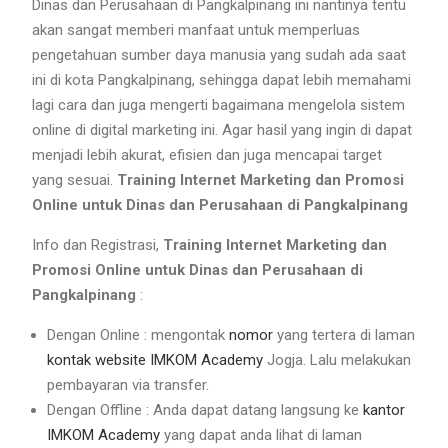
Dinas dan Perusahaan di Pangkalpinang ini nantinya tentu
akan sangat memberi manfaat untuk memperluas
pengetahuan sumber daya manusia yang sudah ada saat
ini di kota Pangkalpinang, sehingga dapat lebih memahami
lagi cara dan juga mengerti bagaimana mengelola sistem
online di digital marketing ini. Agar hasil yang ingin di dapat
menjadi lebih akurat, efisien dan juga mencapai target
yang sesuai.
Training Internet Marketing dan Promosi
Online untuk Dinas dan Perusahaan di Pangkalpinang
Info dan Registrasi,
Training Internet Marketing dan
Promosi Online untuk Dinas dan Perusahaan di
Pangkalpinang
:
Dengan Online : mengontak
nomor
yang tertera di laman
kontak
website IMKOM Academy
Jogja. Lalu melakukan
pembayaran via transfer.
Dengan Offline : Anda dapat datang langsung ke
kantor
IMKOM Academy
yang dapat anda lihat di laman