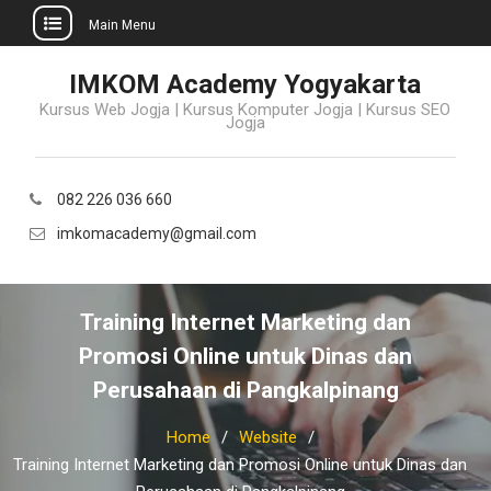
Main Menu
Skip
IMKOM Academy Yogyakarta
to
Kursus Web Jogja | Kursus Komputer Jogja | Kursus SEO
content
Jogja
082 226 036 660
imkomacademy@gmail.com
Training Internet Marketing dan
Promosi Online untuk Dinas dan
Perusahaan di Pangkalpinang
Home
Website
Training Internet Marketing dan Promosi Online untuk Dinas dan