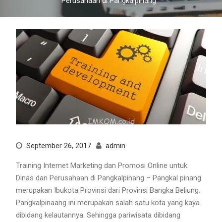
Perusahaan di Pangkalpinang
September 26, 2017
admin
Training Internet Marketing dan Promosi Online untuk
Dinas dan Perusahaan di Pangkalpinang – Pangkal pinang
merupakan Ibukota Provinsi dari Provinsi Bangka Beliung.
Pangkalpinaang ini merupakan salah satu kota yang kaya
dibidang kelautannya. Sehingga pariwisata dibidang